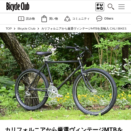
読み物
買い物
コミュニティ
Others
TOP
Bicycle Club
カリフォルニアから厳選ヴィンテージMTBを直輸入 CALI BIKES
カリフォルニアから厳選ヴィンテージMTBを