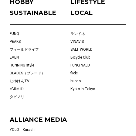
HOBBY
LIFESTYLE
SUSTAINABLE
LOCAL
FUNQ
ランドネ
PEAKS
VINAVIS
フィールドライフ
SALT WORLD
EVEN
Bicycle Club
RUNNING style
FUNQ NALU
BLADES（ブレード）
flick!
じゆけんTV
buono
eBikeLife
Kyoto in Tokyo
タビノリ
ALLIANCE MEDIA
YOLO
Kurashi