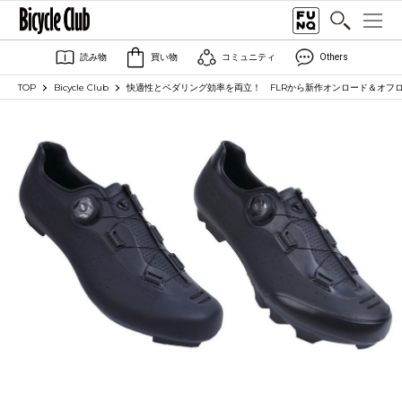
読み物
買い物
コミュニティ
Others
TOP
Bicycle Club
快適性とペダリング効率を両立！ FLRから新作オンロード＆オフ