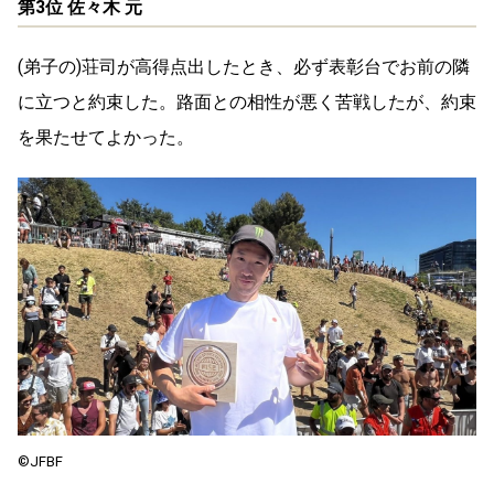
第3位 佐々⽊ 元
(弟⼦の)荘司が⾼得点出したとき、必ず表彰台でお前の隣
に⽴つと約束した。路⾯との相性が悪く苦戦したが、約束
を果たせてよかった。
©️JFBF