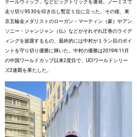
テールウィップ」などビッグトリックを連発。ノーミスで
⾛り切り95.30を叩き出し暫定１位に⽴った。その後、東
京五輪⾦メダリストのローガン・マーティン（豪）やアン
ソニー・ジャンジャン（仏）などがそれぞれ圧巻のライデ
ィングを披露するもの、最終的には中村が１ラン⽬のポイ
ントを守り切り優勝に輝いた。中村の優勝は2019年11⽉
の中国ワールドカップ以来2度⽬で、UCIワールドシリー
ズ2連覇を果たした。