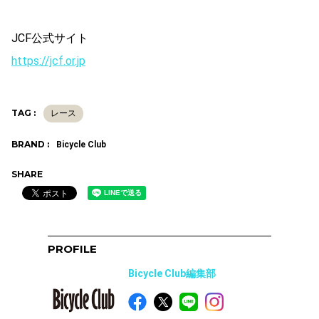
JCF公式サイト
https://jcf.or.jp
TAG :
レース
BRAND :
Bicycle Club
SHARE
PROFILE
Bicycle Club編集部