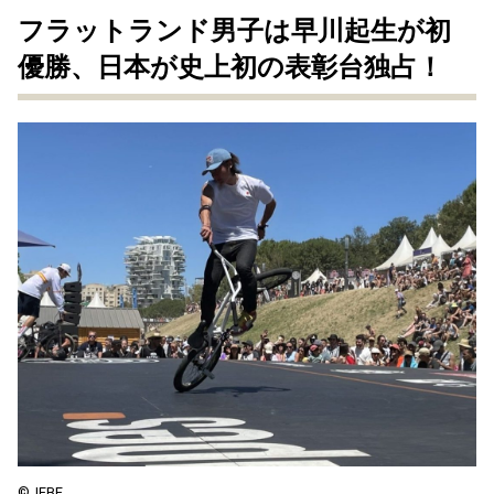
フラットランド男⼦は早川起⽣が初
優勝、⽇本が史上初の表彰台独占！
©️JFBF