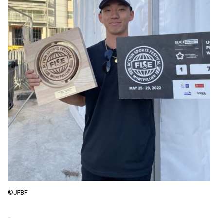
©️JFBF