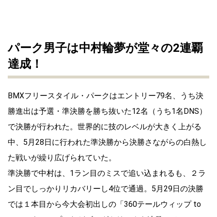
パーク男⼦は中村輪夢が堂々の2連覇
達成！
BMXフリースタイル・パークはエントリー79名、うち決
勝進出は予選・準決勝を勝ち抜いた12名（うち1名DNS）
で決勝が⾏われた。世界的に技のレベルが⼤きく上がる
中、5⽉28⽇に⾏われた準決勝から決勝さながらの⽩熱し
た戦いが繰り広げられていた。
準決勝で中村は、1ラン⽬のミスで追い込まれるも、２ラ
ン⽬でしっかりリカバリーし4位で通過。5⽉29⽇の決勝
では１本⽬から今⼤会初出しの「360テールウィップ to