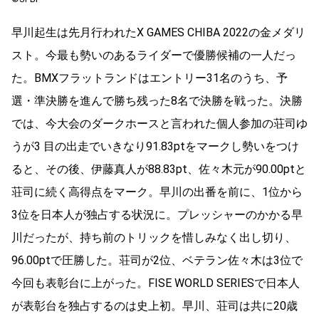
早川起⽣は先⽉⾏われたX GAMES CHIBA 2022の⾦メダリ
スト。今最も勢いのあるライダーで優勝候補の⼀⼈だっ
た。BMXフラットランドはエントリー31名のうち、予
選・準決勝を進んで勝ち残った8名で決勝を戦った。決勝
では、今⼤会のダークホースと⾔われた個⼈参加の荘司ゆ
うが3 ⽬の出⾛でいきなり91.83ptをマークし勢いをつけ
ると、その後、伊藤真⼈が88.83pt、佐々⽊元が90.00ptと
荘司に続く⾼得点をマーク。早川の出番を前に、1位から
3位を⽇本⼈が独占する状況に。プレッシャーのかかる早
川だったが、持ち前のトリックを惜しみなく出し切り、
96.00ptで圧勝した。荘司が2位、ベテラン佐々⽊は3位で
今回も表彰台に上がった。FISE WORLD SERIESで⽇本⼈
が表彰台を独占するのは史上初。早川、荘司は共に20歳