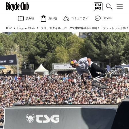
読み物
買い物
コミュニティ
Others
TOP
Bicycle Club
フリースタイル・パークで中村輪夢が2連覇！ フラットランド男