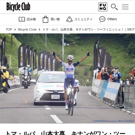
読み物
買い物
コミュニティ
Others
TOP
Bicycle Club
トマ・ルバ、山本大喜、キナンがワン・ツーフィニッシュ！｜JBC
トマ・ルバ、山本大喜、キナンがワン・ツー