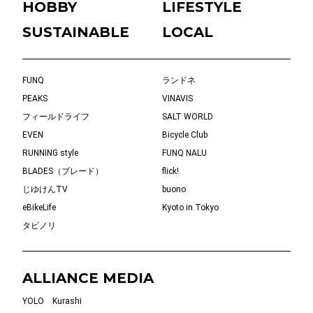
HOBBY
LIFESTYLE
SUSTAINABLE
LOCAL
FUNQ
ランドネ
PEAKS
VINAVIS
フィールドライフ
SALT WORLD
EVEN
Bicycle Club
RUNNING style
FUNQ NALU
BLADES（ブレード）
flick!
じゆけんTV
buono
eBikeLife
Kyoto in Tokyo
タビノリ
ALLIANCE MEDIA
YOLO
Kurashi