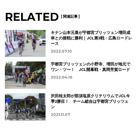
RELATED
[ 関連記事 ]
キナン山本元喜が宇都宮ブリッツェン増田成
幸との接戦に勝利｜JCL第3戦・広島ロードレ
ース
2022.07.10
宇都宮ブリッツェンの小野寺、増田が地元で
ワン・ツー！ JCL開幕戦・真岡芳賀ロード
2022.04.16
沢田桂太郎が那須塩原クリテリウムでJCL今
季2勝目！ チーム総合は宇都宮ブリッツェ
ン
2021.11.07