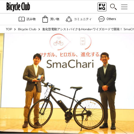
読み物
買い物
コミュニティ
Others
TOP
Bicycle Club
進化型電動アシストバイクをHonda×ワイズロードで開発！ SmaChar