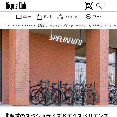
読み物
買い物
コミュニティ
Others
TOP
Bicycle Club
北海道のスペシャライズドエクスペリエンスセンターでバイクレン
北海道のスペシャライズドエクスペリエンス