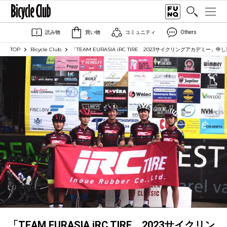
読み物
買い物
コミュニティ
Others
TOP
Bicycle Club
「TEAM EURASIA iRC TIRE 2023サイクリングアカデミー」
「TEAM EURASIA iRC TIRE 2023サイクリン