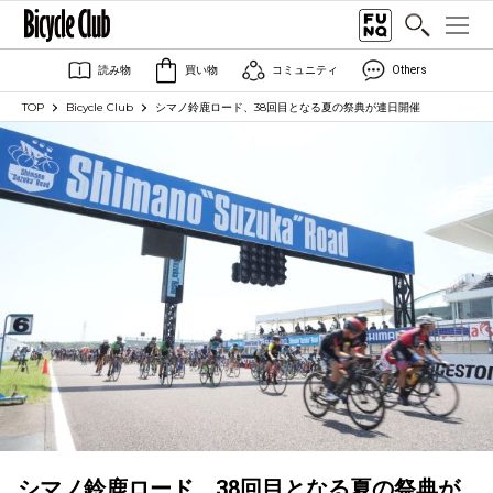
読み物
買い物
コミュニティ
Others
TOP
Bicycle Club
シマノ鈴鹿ロード、38回目となる夏の祭典が連日開催
シマノ鈴鹿ロード、38回目となる夏の祭典が