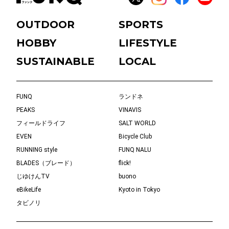
OUTDOOR
SPORTS
HOBBY
LIFESTYLE
SUSTAINABLE
LOCAL
FUNQ
ランドネ
PEAKS
VINAVIS
フィールドライフ
SALT WORLD
EVEN
Bicycle Club
RUNNING style
FUNQ NALU
BLADES（ブレード）
flick!
じゆけんTV
buono
eBikeLife
Kyoto in Tokyo
タビノリ