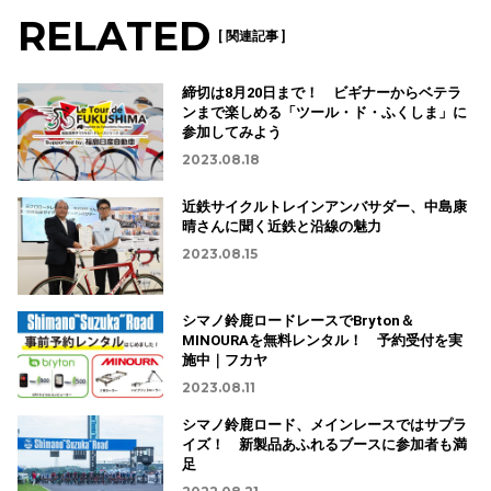
RELATED
[ 関連記事 ]
締切は8月20日まで！ ビギナーからベテラ
ンまで楽しめる「ツール・ド・ふくしま」に
参加してみよう
2023.08.18
近鉄サイクルトレインアンバサダー、中島康
晴さんに聞く近鉄と沿線の魅力
2023.08.15
シマノ鈴鹿ロードレースでBryton＆
MINOURAを無料レンタル！ 予約受付を実
施中｜フカヤ
2023.08.11
シマノ鈴鹿ロード、メインレースではサプラ
イズ！ 新製品あふれるブースに参加者も満
足