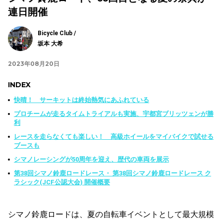
連日開催
Bicycle Club /
坂本 大希
2023年08月20日
INDEX
快晴！ サーキットは終始熱気にあふれている
プロチームが走るタイムトライアルも実施、宇都宮ブリッツェンが勝
利
レースを走らなくても楽しい！ 高級ホイールをマイバイクで試せる
ブースも
シマノレーシングが50周年を迎え、歴代の車両を展示
第38回シマノ鈴鹿ロードレース・ 第38回シマノ鈴鹿ロードレース ク
ラシック(JCF公認大会) 開催概要
シマノ鈴鹿ロードは、夏の自転車イベントとして最大規模