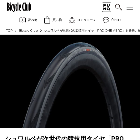
読み物
買い物
コミュニティ
Others
TOP
Bicycle Club
シュワルベが次世代の競技用タイヤ「PRO ONE AERO」を発表。
シュワルベが次世代の競技用タイヤ「PRO