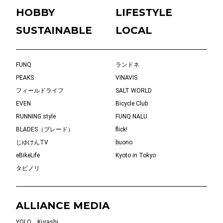
HOBBY
LIFESTYLE
SUSTAINABLE
LOCAL
FUNQ
ランドネ
PEAKS
VINAVIS
フィールドライフ
SALT WORLD
EVEN
Bicycle Club
RUNNING style
FUNQ NALU
BLADES（ブレード）
flick!
じゆけんTV
buono
eBikeLife
Kyoto in Tokyo
タビノリ
ALLIANCE MEDIA
YOLO
Kurashi