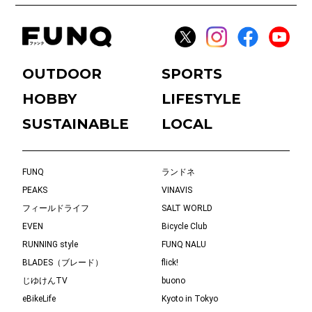
OUTDOOR
SPORTS
HOBBY
LIFESTYLE
SUSTAINABLE
LOCAL
FUNQ
ランドネ
PEAKS
VINAVIS
フィールドライフ
SALT WORLD
EVEN
Bicycle Club
RUNNING style
FUNQ NALU
BLADES（ブレード）
flick!
じゆけんTV
buono
eBikeLife
Kyoto in Tokyo