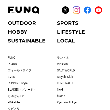
OUTDOOR
SPORTS
HOBBY
LIFESTYLE
SUSTAINABLE
LOCAL
FUNQ
ランドネ
PEAKS
VINAVIS
フィールドライフ
SALT WORLD
EVEN
Bicycle Club
RUNNING style
FUNQ NALU
BLADES（ブレード）
flick!
じゆけんTV
buono
eBikeLife
Kyoto in Tokyo
タビノリ