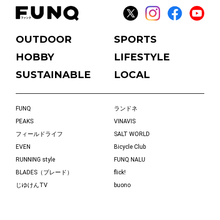
OUTDOOR
SPORTS
HOBBY
LIFESTYLE
SUSTAINABLE
LOCAL
FUNQ
ランドネ
PEAKS
VINAVIS
フィールドライフ
SALT WORLD
EVEN
Bicycle Club
RUNNING style
FUNQ NALU
BLADES（ブレード）
flick!
じゆけんTV
buono
eBikeLife
Kyoto in Tokyo
タビノリ