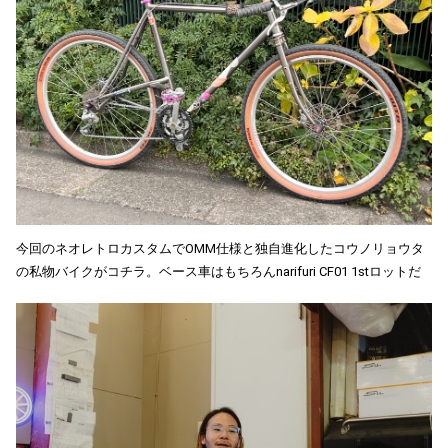
今回のネオレトロカスタムでOMM仕様と独自進化したコウノリョウタ
の私物バイクがコチラ。ベース車はもちろんnarifuri CF01 1stロットだ