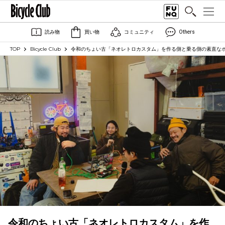
読み物
買い物
コミュニティ
Others
TOP
Bicycle Club
令和のちょい古「ネオレトロカスタム」を作る側と乗る側の素直なホンネ｜B
令和のちょい古「ネオレトロカスタム」を作