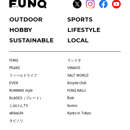
OUTDOOR
SPORTS
HOBBY
LIFESTYLE
SUSTAINABLE
LOCAL
FUNQ
ランドネ
PEAKS
VINAVIS
フィールドライフ
SALT WORLD
EVEN
Bicycle Club
RUNNING style
FUNQ NALU
BLADES（ブレード）
flick!
じゆけんTV
buono
eBikeLife
Kyoto in Tokyo
タビノリ