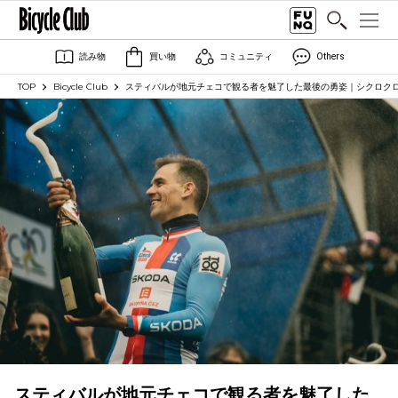
読み物
買い物
コミュニティ
Others
TOP
Bicycle Club
スティバルが地元チェコで観る者を魅了した最後の勇姿｜シクロク
スティバルが地元チェコで観る者を魅了した