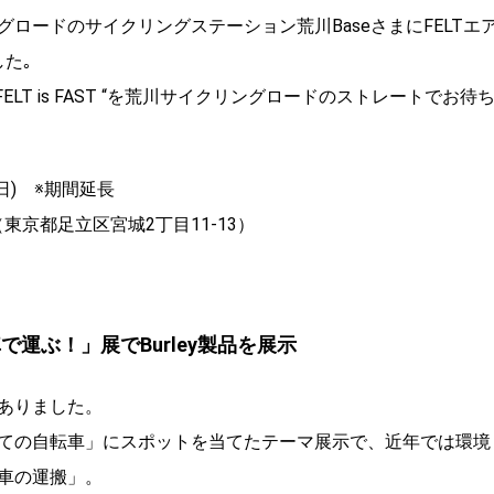
ロードのサイクリングステーション荒川BaseさまにFELTエ
た｡
LT is FAST “を荒川サイクリングロードのストレートでお待
(日) ※期間延長
東京都足立区宮城2丁目11-13）
車で運ぶ！」展でBurley製品を展示
ありました。
ての自転車」にスポットを当てたテーマ展示で、近年では環境
車の運搬」。