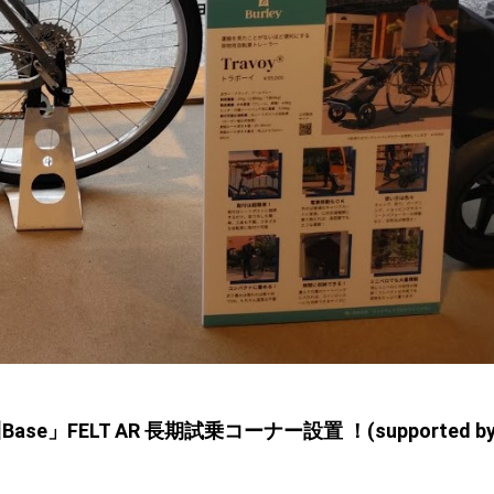
se」FELT AR 長期試乗コーナー設置 ！(supported b