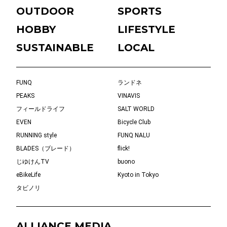
OUTDOOR
SPORTS
HOBBY
LIFESTYLE
SUSTAINABLE
LOCAL
FUNQ
ランドネ
PEAKS
VINAVIS
フィールドライフ
SALT WORLD
EVEN
Bicycle Club
RUNNING style
FUNQ NALU
BLADES（ブレード）
flick!
じゆけんTV
buono
eBikeLife
Kyoto in Tokyo
タビノリ
ALLIANCE MEDIA