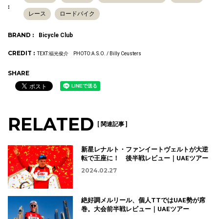
:
レース
ロードバイク
BRAND :
Bicycle Club
CREDIT :
TEXT:福光俊介 PHOTO:A.S.O. / Billy Ceusters
SHARE
RELATED
[ 関連記事 ]
新星レナルト・ファンイートヴェルトが大逆
転で王座に！ 後半戦レビュー｜UAEツアー
2024.02.27
絶好調メルリール、個人TTではUAE勢が席
巻。大会前半戦レビュー｜UAEツアー