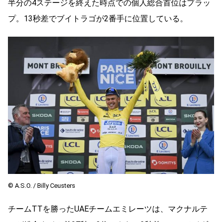
半分の4ステージを終えた時点での個人総合首位はプラッ
プ。13秒差でブイトラゴが2番手に位置している。
© A.S.O. / Billy Ceusters
チームTTを勝ったUAEチームエミレーツは、マクナルテ