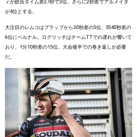
ィが総合タイム差27秒で3位、さらに2秒差でアルメイダ
が4位とする。
大注目のレムコはプラップから30秒差の5位、同40秒差の
6位にベルナル。ログリッチはチームTTでの遅れが響いて
おり、1分10秒差の15位。大会後半での巻き返しが必要
だ。