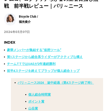
戦 前半戦レビュー｜パリ～ニース
Bicycle Club /
福光俊介
2024年03月07日
INDEX
豪華メンバーが集結する“仮想ツール”
第1ステージから総合系ライダーがアクティブな構え
チームTTではUAEが2年連続勝利
前半4ステージを終えてプラップが個人総合トップ
パリ～ニース2024 途中経過（第4ステージ終了時）
個人総合時間賞
ポイント賞
山岳賞