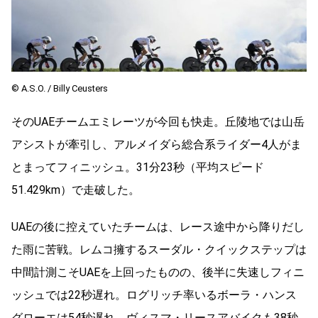
© A.S.O. / Billy Ceusters
そのUAEチームエミレーツが今回も快走。丘陵地では山岳
アシストが牽引し、アルメイダら総合系ライダー4人がま
とまってフィニッシュ。31分23秒（平均スピード
51.429km）で走破した。
UAEの後に控えていたチームは、レース途中から降りだし
た雨に苦戦。レムコ擁するスーダル・クイックステップは
中間計測こそUAEを上回ったものの、後半に失速しフィニ
ッシュでは22秒遅れ。ログリッチ率いるボーラ・ハンス
グローエは54秒遅れ、ヴィスマ・リースアバイクも38秒