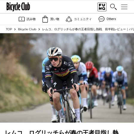
読み物
買い物
コミュニティ
Others
TOP
Bicycle Club
レムコ、ログリッチらが春の王者目指し熱戦 前半戦レビュー｜パ
レムコ、ログリッチらが春の王者目指し熱