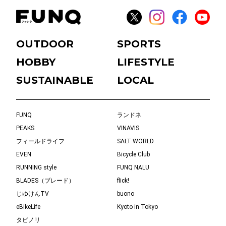
OUTDOOR
SPORTS
HOBBY
LIFESTYLE
SUSTAINABLE
LOCAL
FUNQ
ランドネ
PEAKS
VINAVIS
フィールドライフ
SALT WORLD
EVEN
Bicycle Club
RUNNING style
FUNQ NALU
BLADES（ブレード）
flick!
じゆけんTV
buono
eBikeLife
Kyoto in Tokyo
タビノリ