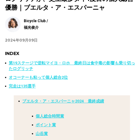
優勝｜ブエルタ・ア・エスパーニャ
Bicycle Club /
福光俊介
2024年09月09日
INDEX
第19ステージで逆転マイヨ・ロホ 最終日は食中毒の影響も乗り切っ
たログリッチ
オコーナーも粘って個人総合2位
完走は135選手
ブエルタ・ア・エスパーニャ2024 最終成績
個人総合時間賞
ポイント賞
山岳賞