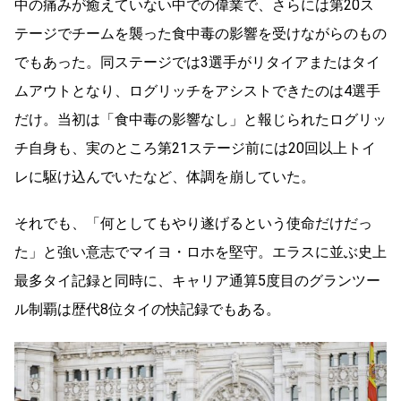
中の痛みが癒えていない中での偉業で、さらには第20ス
テージでチームを襲った食中毒の影響を受けながらのもの
でもあった。同ステージでは3選手がリタイアまたはタイ
ムアウトとなり、ログリッチをアシストできたのは4選手
だけ。当初は「食中毒の影響なし」と報じられたログリッ
チ自身も、実のところ第21ステージ前には20回以上トイ
レに駆け込んでいたなど、体調を崩していた。
それでも、「何としてもやり遂げるという使命だけだっ
た」と強い意志でマイヨ・ロホを堅守。エラスに並ぶ史上
最多タイ記録と同時に、キャリア通算5度目のグランツー
ル制覇は歴代8位タイの快記録でもある。