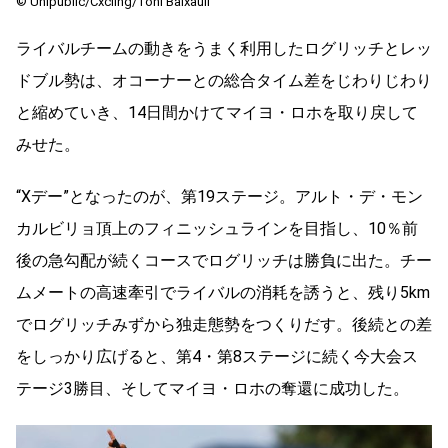
© Unipublic/Cxcling/Toni Baixauli
ライバルチームの動きをうまく利用したログリッチとレッ
ドブル勢は、オコーナーとの総合タイム差をじわりじわり
と縮めていき、14日間かけてマイヨ・ロホを取り戻して
みせた。
“Xデー”となったのが、第19ステージ。アルト・デ・モン
カルビリョ頂上のフィニッシュラインを目指し、10％前
後の急勾配が続くコースでログリッチは勝負に出た。チー
ムメートの高速牽引でライバルの消耗を誘うと、残り5km
でログリッチみずから独走態勢をつくりだす。後続との差
をしっかり広げると、第4・第8ステージに続く今大会ス
テージ3勝目、そしてマイヨ・ロホの奪還に成功した。