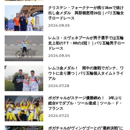
クリステン・フォークナーが残り3kmで抜け
出し金メダル 與那嶺恵理26位｜パリ五輪女
子ロードレース
2024.08.05
レムコ・エヴェネプールが男子選手では五輪
史上初のTT・RRの2冠！｜パリ五輪男子ロー
ドレース
2024.08.04
レムコ金メダル！ 雨中の激戦でガンナ、ワ
ウトに走り勝つ｜パリ五輪個人タイムトライ
アル
2024.07.28
ポガチャルがステージ優勝締め！ 3年ぶり
総合Vでダブル・ツール達成｜ツール・ド・
フランス
2024.07.22
ポガチャルがヴィンゲゴーとの“最終決戦”に