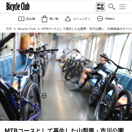
読み物
買い物
コミュニティ
Others
TOP
Bicycle Club
MTBコースとして再生した山梨県・市川公園に、JR身延線のサイ
MTBコースとして再生した山梨県・市川公園