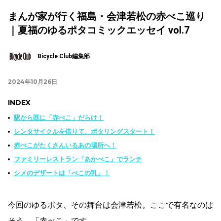
まんが家が行く福島・会津若松の赤べこ巡り
｜夏福のゆるポタコミックエッセイ vol.7
Bicycle Club編集部
2024年10月26日
INDEX
駅から既に「赤べこ」だらけ！
レンタサイクルを借りて、ポタリングスタート！
赤べこがたくさんいるあの場所へ！
ファミリーレストラン「あかべこ」でランチ
シメのデザートは「べこの乳」！
今回のゆるポタ、その舞台は会津若松。ここで有名なのは
そう、「赤べこ」です。