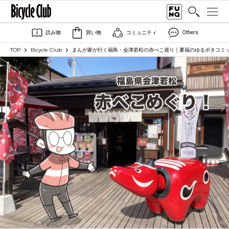
読み物
買い物
コミュニティ
Others
TOP
Bicycle Club
まんが家が行く福島・会津若松の赤べこ巡り｜夏福のゆるポタコミックエ