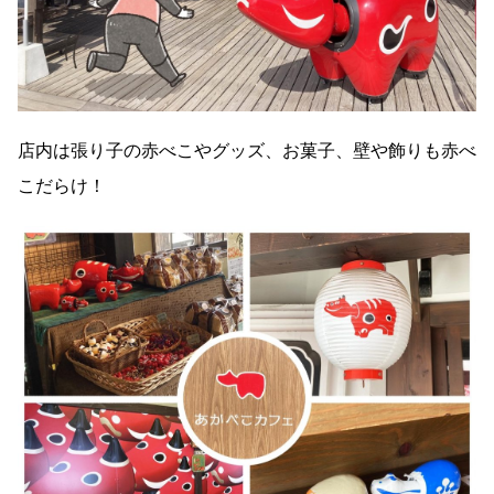
店内は張り子の赤べこやグッズ、お菓子、壁や飾りも赤べ
こだらけ！