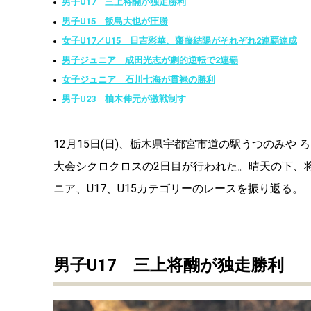
男子U17 三上将醐が独走勝利
男子U15 飯島大也が圧勝
女子U17／U15 日吉彩華、齋藤結陽がそれぞれ2連覇達成
男子ジュニア 成田光志が劇的逆転で2連覇
女子ジュニア 石川七海が貫禄の勝利
男子U23 柚木伸元が激戦制す
12月15日(日)、栃木県宇都宮市道の駅うつのみや
大会シクロクロスの2日目が行われた。晴天の下、
ニア、U17、U15カテゴリーのレースを振り返る。
男子U17 三上将醐が独走勝利