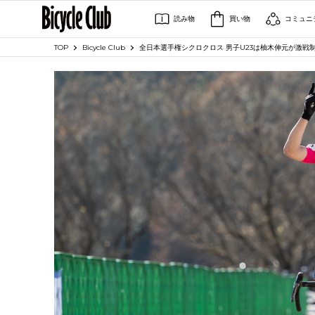
読み物
買い物
コミュニ
TOP
Bicycle Club
全日本選手権シクロクロス 男子U23は柚木伸元が激戦