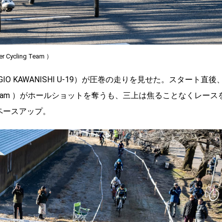
ycling Team ）
O KAWANISHI U-19）が圧巻の走りを見せた。スタート直後
ycling Team ）がホールショットを奪うも、三上は焦ることなくレース
ペースアップ。