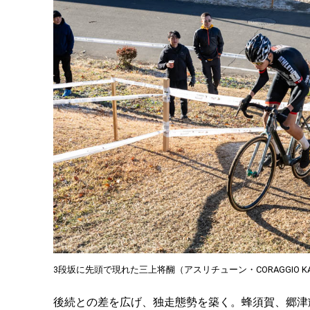
3段坂に先頭で現れた三上将醐（アスリチューン・CORAGGIO KAWAN
後続との差を広げ、独走態勢を築く。蜂須賀、郷津輝（Drea