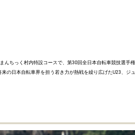
 ろまんちっく村内特設コースで、第30回全日本自転車競技選手
将来の日本自転車界を担う若き力が熱戦を繰り広げたU23、ジ