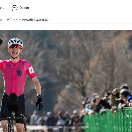
ティ
Others
制し、男子ジュニアは成田光志が連覇！