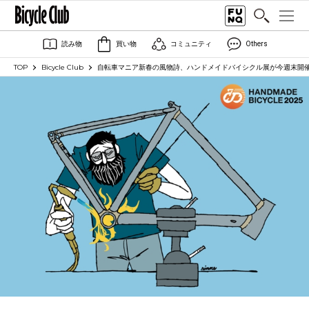
読み物
買い物
コミュニティ
Others
TOP
Bicycle Club
自転車マニア新春の風物詩、ハンドメイドバイシクル展が今週末開