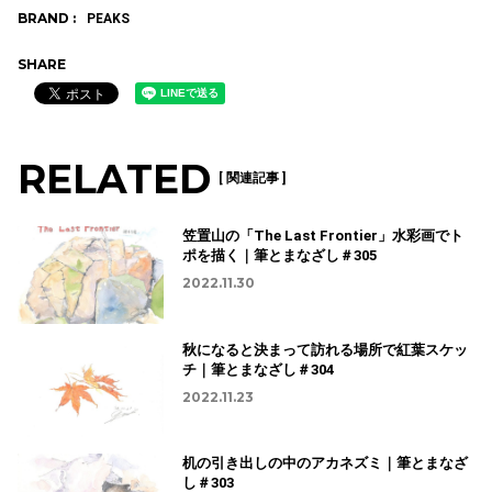
BRAND :
PEAKS
SHARE
RELATED
[ 関連記事 ]
笠置山の「The Last Frontier」水彩画でト
ポを描く｜筆とまなざし＃305
2022.11.30
秋になると決まって訪れる場所で紅葉スケッ
チ｜筆とまなざし＃304
2022.11.23
机の引き出しの中のアカネズミ｜筆とまなざ
し＃303