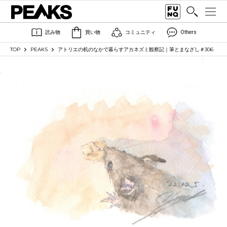
読み物
買い物
コミュニティ
Others
TOP
PEAKS
アトリエの机のなかで暮らすアカネズミ観察記｜筆とまなざし＃306