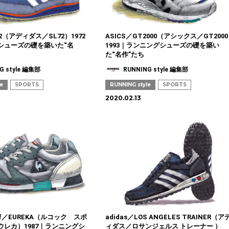
L72（アディダス／SL72）1972
ASICS／GT2000（アシックス／GT200
シューズの礎を築いた“名
1993｜ランニングシューズの礎を築い
た“名作”たち
G style 編集部
RUNNING style 編集部
le
SPORTS
RUNNING style
SPORTS
2020.02.13
ortif／EUREKA（ルコック スポ
adidas／LOS ANGELES TRAINER（ア
ウレカ）1987｜ランニングシ
ィダス／ロサンジェルス トレーナー ）