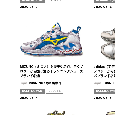
RUNNING style
SPORTS
RUNNING sty
2020.03.17
2020.03.16
MIZUNO（ミズノ）を歴史や名作、テクノ
adidas（
ロジーから振り返る｜ランニングシューズ
ノロジーから
ブランド名鑑
ズブランド名
RUNNING style 編集部
RUNNIN
RUNNING style
SPORTS
RUNNING sty
2020.03.14
2020.03.13