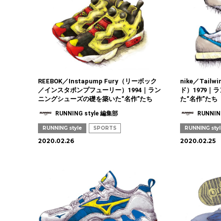
REEBOK／Instapump Fury（リーボック
nike／Tai
／インスタポンプフューリー）1994｜ラン
ド）1979
ニングシューズの礎を築いた“名作”たち
た“名作”たち
RUNNING style 編集部
RUNNIN
RUNNING style
SPORTS
RUNNING sty
2020.02.26
2020.02.25