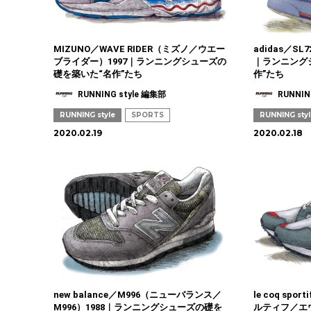
MIZUNO／WAVE RIDER（ミズノ／ウエー
adidas／S
ブライダー）1997｜ランニングシューズの
｜ランニング
礎を築いた“名作”たち
作”たち
RUNNING style 編集部
RUNNIN
RUNNING style
SPORTS
RUNNING sty
2020.02.19
2020.02.18
new balance／M996（ニューバランス／
le coq sp
M996）1988｜ランニングシューズの礎を
ルティフ／エ