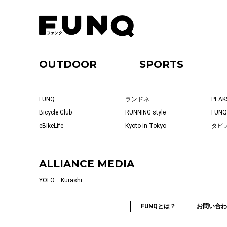
OUTDOOR
SPORTS
FUNQ
ランドネ
PEAK
Bicycle Club
RUNNING style
FUNQ
eBikeLife
Kyoto in Tokyo
タビ
ALLIANCE MEDIA
YOLO
Kurashi
FUNQとは？
お問い合わ