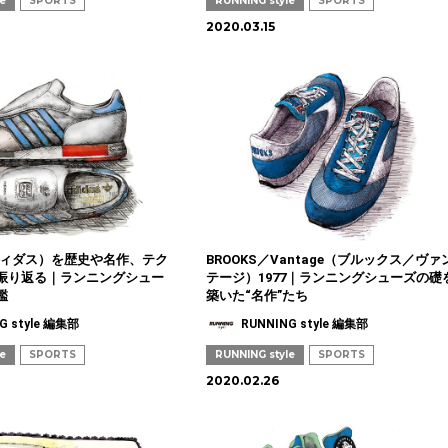
le
SPORTS
RUNNING style
SPORTS
2020.03.15
アディダス）を歴史や名作、テク
BROOKS／Vantage（ブルックス／ヴァ
振り返る｜ランニングシュー
テージ）1977｜ランニングシューズの礎
鑑
築いた“名作”たち
G style 編集部
RUNNING style 編集部
le
SPORTS
RUNNING style
SPORTS
2020.02.26