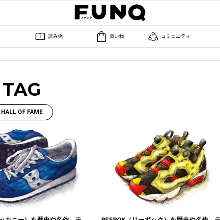
読み物
買い物
コミュニティ
TAG
HALL OF FAME
（サッカニー）を歴史や名作、テ
REEBOK（リーボック）を歴史や名作、