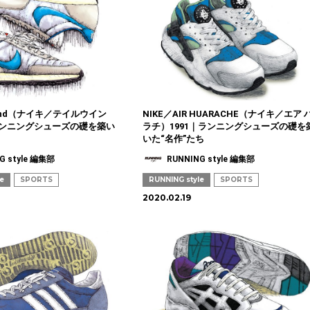
lwind（ナイキ／テイルウイン
NIKE／AIR HUARACHE（ナイキ／エア 
｜ランニングシューズの礎を築い
ラチ）1991｜ランニングシューズの礎を
いた“名作”たち
G style 編集部
RUNNING style 編集部
le
SPORTS
RUNNING style
SPORTS
2020.02.19