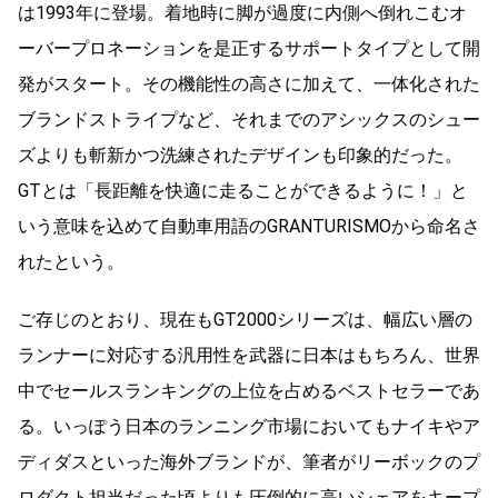
は1993年に登場。着地時に脚が過度に内側へ倒れこむオ
ーバープロネーションを是正するサポートタイプとして開
発がスタート。その機能性の高さに加えて、一体化された
ブランドストライプなど、それまでのアシックスのシュー
ズよりも斬新かつ洗練されたデザインも印象的だった。
GTとは「長距離を快適に走ることができるように！」と
いう意味を込めて自動車用語のGRANTURISMOから命名さ
れたという。
ご存じのとおり、現在もGT2000シリーズは、幅広い層の
ランナーに対応する汎用性を武器に日本はもちろん、世界
中でセールスランキングの上位を占めるベストセラーであ
る。いっぽう日本のランニング市場においてもナイキやア
ディダスといった海外ブランドが、筆者がリーボックのプ
ロダクト担当だった頃よりも圧倒的に高いシェアをキープ