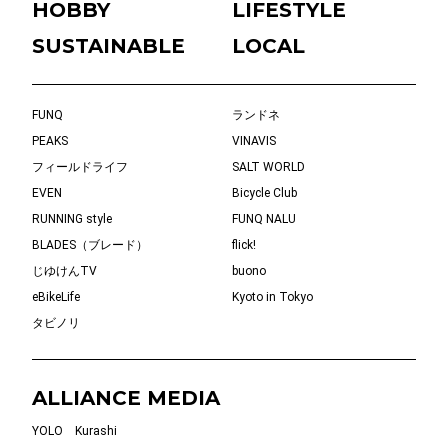
HOBBY
LIFESTYLE
SUSTAINABLE
LOCAL
FUNQ
ランドネ
PEAKS
VINAVIS
フィールドライフ
SALT WORLD
EVEN
Bicycle Club
RUNNING style
FUNQ NALU
BLADES（ブレード）
flick!
じゆけんTV
buono
eBikeLife
Kyoto in Tokyo
タビノリ
ALLIANCE MEDIA
YOLO
Kurashi