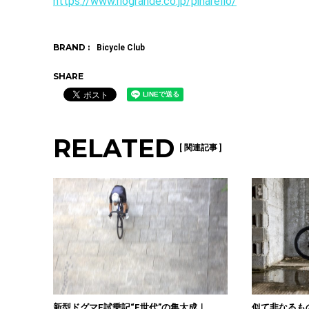
https://www.riogrande.co.jp/pinarello/
BRAND :
Bicycle Club
SHARE
RELATED
[ 関連記事 ]
新型ドグマF試乗記“F世代”の集大成｜
似て非なるも