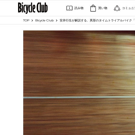
読み物
買い物
コミュニ
TOP
Bicycle Club
安井行生が解説する、異形のタイムトライアルバイク「エ