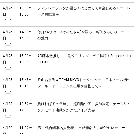
4月25
13:00〜
シマノレーシングが語る！はじめてでも楽しめるロードレ
日
13:30
ース観戦講座
（土）
4月25
14:00〜
“おおやようこ×けんたさん”が語る！鳥取うみなみロード
日
14:30
の魅力！
（土）
4月25
15:00〜
AD藤本激推し！「鬼ベアリング」ガチ検証！Supported by
日
15:30
JTEKT
（土）
4月25
15:45〜
片山右京氏＆TEAM UKYOトークショー ～日本チーム初の
日
16:15
ツール・ド・フランス出場を目指して～
（土）
4月25
16:30〜
負ければギャラ無し、超過酷企画に参加決定！チームサイ
日
17:00
クルモード地獄をかけたクイズ大会
（土）
4月26
11:00〜
第11代自転車名人発表 「自転車名人」就任セレモニー