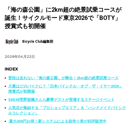
「海の森公園」に2km超の絶景試乗コースが
誕生！サイクルモード東京2026で「BOTY」
授賞式も初開催
Bicycle Club編集部
2026年04月22日
INDEX
普段は走れない「海の森公園」が舞台！2km超の絶景試乗コース
大賞はどのバイクに？「日本バイシクル・オブ・ザ・イヤー2026」
授賞式が初開催
SKE48荒野姫楓さんら豪華ゲストが登場するステージイベント
人気店が集結する「プロショップエリア」＆「ハンドメイドバイシク
ルコレクション」
最大400円お得！新システムによる前売り券が好評販売中