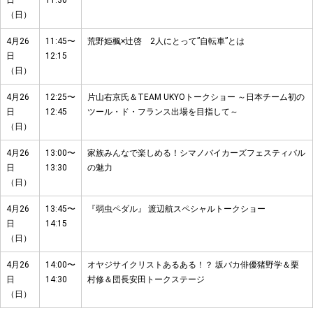
日
11:30
（日）
4月26
11:45〜
荒野姫楓×辻啓 2人にとって”自転車”とは
日
12:15
（日）
4月26
12:25〜
片山右京氏＆TEAM UKYOトークショー ～日本チーム初の
日
12:45
ツール・ド・フランス出場を目指して～
（日）
4月26
13:00〜
家族みんなで楽しめる！シマノバイカーズフェスティバル
日
13:30
の魅力
（日）
4月26
13:45〜
『弱虫ペダル』 渡辺航スペシャルトークショー
日
14:15
（日）
4月26
14:00〜
オヤジサイクリストあるある！？ 坂バカ俳優猪野学＆栗
日
14:30
村修＆団長安田トークステージ
（日）