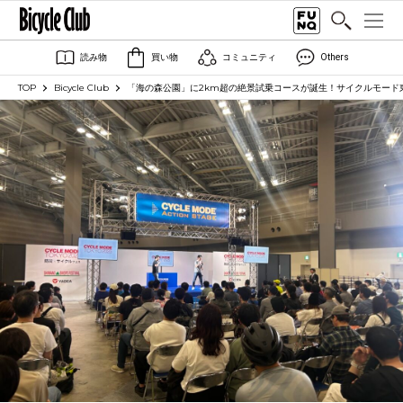
読み物
買い物
コミュニティ
Others
TOP
Bicycle Club
「海の森公園」に2km超の絶景試乗コースが誕生！サイクルモード東京