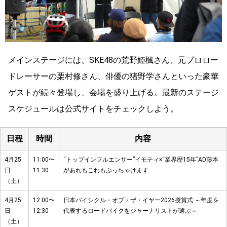
メインステージには、SKE48の荒野姫楓さん、元プロロー
ドレーサーの栗村修さん、俳優の猪野学さんといった豪華
ゲストが続々登場し、会場を盛り上げる。最新のステージ
スケジュールは公式サイトをチェックしよう。
日程
時間
内容
4月25
11:00〜
“トップインフルエンサー”イモティ×“業界歴15年”AD藤本
日
11:30
があれもこれもぶっちゃけます
（土）
4月25
12:00〜
日本バイシクル・オブ・ザ・イヤー2026授賞式 ～年度を
日
12:30
代表するロードバイクをジャーナリストが選ぶ～
（土）