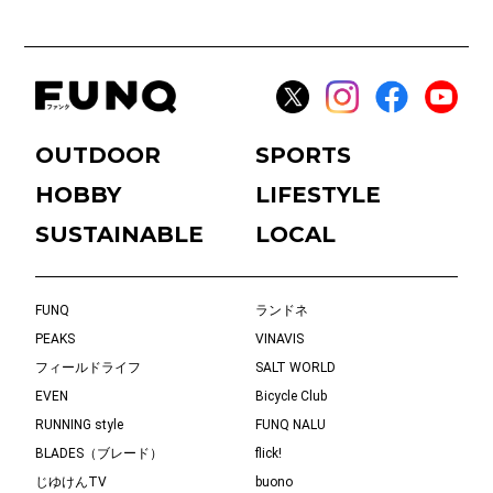
OUTDOOR
SPORTS
HOBBY
LIFESTYLE
SUSTAINABLE
LOCAL
FUNQ
ランドネ
PEAKS
VINAVIS
フィールドライフ
SALT WORLD
EVEN
Bicycle Club
RUNNING style
FUNQ NALU
BLADES（ブレード）
flick!
じゆけんTV
buono