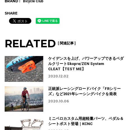
RELATED
[ 関連記事 ]
ケイデンスを上げ、パワーアップできるペダ
ルクリートSkopre/ZEN System
CLEAT【TEST ME】
2020.12.02
正統派レーシングロードバイク「FRシリー
ズ」など2021年レーシングバイクを発表
2020.10.06
ミニベロカスタム用超軽量パーツ、ペダル＆
シートポスト登場｜KCNC
2020.10.05
薄くスタイリッシュなアルミ製「ケーブルハ
ウジングクリップ」登場｜KCNC