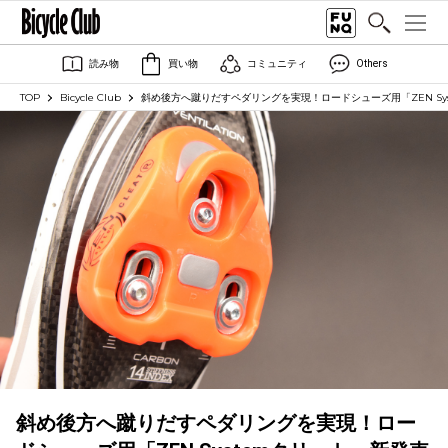
読み物
買い物
コミュニティ
Others
TOP
Bicycle Club
斜め後方へ蹴りだすペダリングを実現！ロードシューズ用「ZEN Syst
斜め後方へ蹴りだすペダリングを実現！ロー