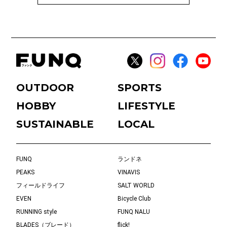
OUTDOOR
SPORTS
HOBBY
LIFESTYLE
SUSTAINABLE
LOCAL
FUNQ
ランドネ
PEAKS
VINAVIS
フィールドライフ
SALT WORLD
EVEN
Bicycle Club
RUNNING style
FUNQ NALU
BLADES（ブレード）
flick!
じゆけんTV
buono
eBikeLife
Kyoto in Tokyo
タビノリ