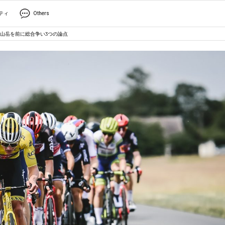
ティ
Others
山岳を前に総合争い3つの論点