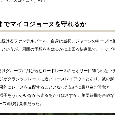
マ、スロベニア）+9’11”
までマイヨジョーヌを守れるか
し続けるファンデルプール。自身は当初、ジャージのキープは
たというが、周囲の予想をもはるかに上回る快進撃で、トップ
逃げグループに飛び込むロードレースのセオリーに縛られない
ジがクラシックレースに近いコースレイアウトとあり、彼の脚
果的にレースを支配することとなった逃げに乗り込む嗅覚と、
様子をうかがいながら走るあたりはさすが。集団待機を余儀な
ース運びは見事だった。