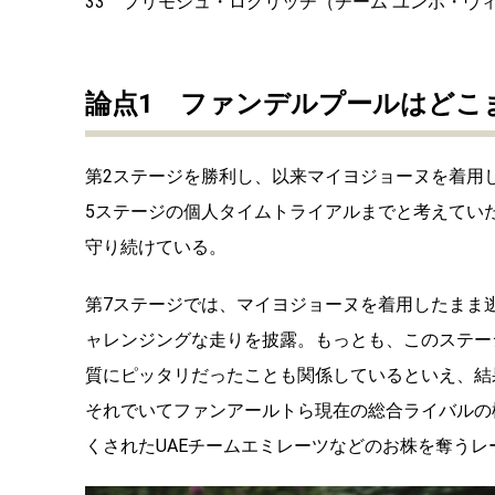
33 プリモシュ・ログリッチ（チーム ユンボ・ヴィス
論点
1
ファンデルプールはどこ
第
2
ステージを勝利し、以来マイヨジョーヌを着用
5
ステージの個人タイムトライアルまでと考えてい
守り続けている。
第
7
ステージでは、マイヨジョーヌを着用したまま
ャレンジングな走りを披露。もっとも、このステー
質にピッタリだったことも関係しているといえ、結
それでいてファンアールトら現在の総合ライバルの
くされた
UAE
チームエミレーツなどのお株を奪うレ