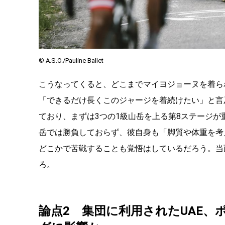
©︎ A.S.O./Pauline Ballet
こうなってくると、どこまでマイヨジョーヌを着ら
「できるだけ長くこのジャージを着続けたい」と言
ており、まずは
3
つの
1
級山岳を上る第
8
ステージが
岳では勝負しておらず、彼自身も「脚質や体重を考
どこかで苦戦することも覚悟はしているだろう。当
ろ。
論点
2
集団に利用された
UAE
、