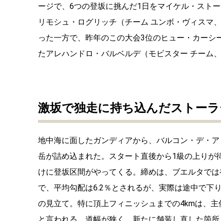
ージで、
6
つの登坂に挑んだ
1
日をマイケル・ストー
リモシュ・ログリッチ（チーム ユンボ・ヴィスマ
った一方で、昨年のこの大会
3
位のヒュー・カーシ
たアレハンドロ・バルベルデ（モビスター チーム
激坂で独走に持ち込んだストーラ
地中海に面したガンディアから、バルコン・デ・ア
岳が詰め込まれた。スタート直後から
1
級の上りが
けに登坂区間がやってくる。締めは、ブエルタでは
で、平均勾配は
6.2
％とされるが、実際は途中で下
の見立て。特に頂上フィニッシュまでの
4km
は、主
と言われる。道幅が狭く、新たに舗装し直した箇所