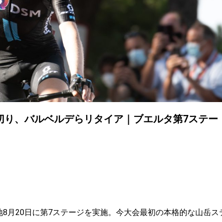
切り、バルベルデらリタイア｜ブエルタ第7ステー
地
8
月
20
日に第
7
ステージを実施。今大会最初の本格的な山岳ス