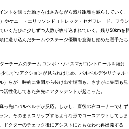
イントを狙った動きをはさみながら残り距離を減らしていく。
）やケニー・エリッソンド（トレック・セガフレード、フラン
ていくたびに少しずつ人数が絞り込まれていく。残り
50km
を
頭に送り込んだチームやステージ優勝を意識し始めた選手たち
ダーチームのチーム ユンボ・ヴィスマがコントロールを続け
ら少しずつアクションが見られはじめ、バルベルデやリチャル
ル）らが一時的に集団から抜け出す場面も。さすがに集団も見
つ活性化してきた矢先にアクシデントが起こった。
真っ先にバルベルデが反応。しかし、直後の右コーナーでわず
ラン。そのままスリップするような形でコースアウトしてしま
、ドクターのチェック後にアシストにともなわれ再出発する