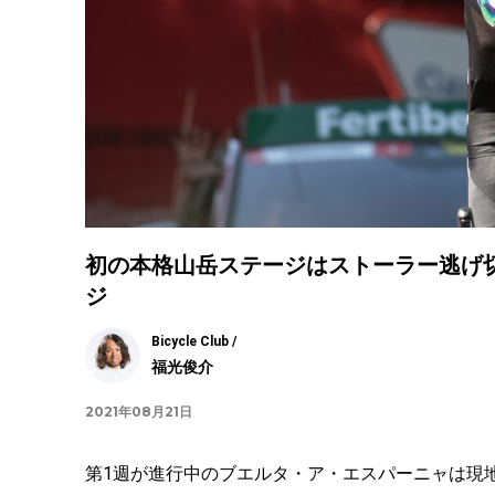
初の本格山岳ステージはストーラー逃げ
ジ
Bicycle Club /
福光俊介
2021年08月21日
第
1
週が進行中のブエルタ・ア・エスパーニャは現