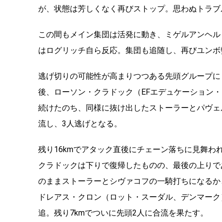
が、状態は芳しくなく再びストップ。思わぬトラブ
この間もメイン集団は活発に動き、ミゲルアンヘル
はログリッチ自ら反応。集団も追随し、再びユンボ
逃げ切りの可能性が高まりつつある先頭グループに
後、ローソン・クラドック（
EF
エデュケーション・
続けたのち、同様に抜け出したストーラーとパヴェ
流し、
3
人逃げとなる。
残り
16km
でアタック直後にチェーン落ちに見舞わ
クラドックは下りで復帰したものの、最後の上りで
のままストーラーとシヴァコフの一騎打ちになるか
ドレアス・クロン（ロット・スーダル、デンマーク
追。残り
7km
でついに先頭
2
人に合流を果たす。