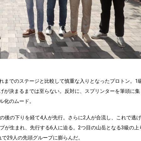
れまでのステージと比較して慎重な入りとなったプロトン。
1
げが決まるまでは至らない。反対に、スプリンターを筆頭に集
ル化のムード。
の後の下りを経て
4
人が先行。さらに
2
人が合流し、これで逃
プが生まれ、先行する
6
人に迫る。
2
つ目の山岳となる
3
級の上
れで
29
人の先頭グループに膨らんだ。