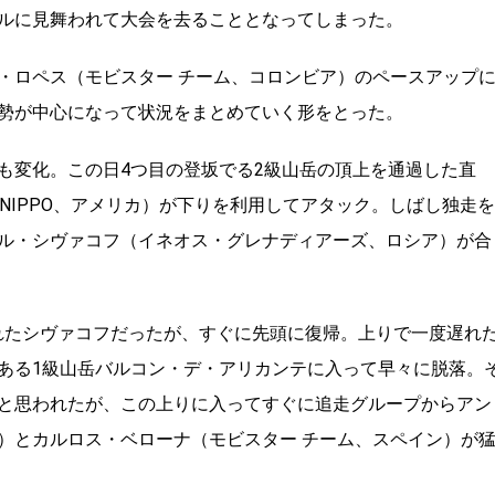
ルに見舞われて大会を去ることとなってしまった。
・ロペス（モビスター チーム、コロンビア）のペースアップ
勢が中心になって状況をまとめていく形をとった。
も変化。この日
4
つ目の登坂でる
2
級山岳の頂上を通過した直
NIPPO
、アメリカ）が下りを利用してアタック。しばし独走を
ル・シヴァコフ（イネオス・グレナディアーズ、ロシア）が合
れたシヴァコフだったが、すぐに先頭に復帰。上りで一度遅れ
ある
1
級山岳バルコン・デ・アリカンテに入って早々に脱落。
と思われたが、この上りに入ってすぐに追走グループからアン
）とカルロス・ベローナ（モビスター チーム、スペイン）が