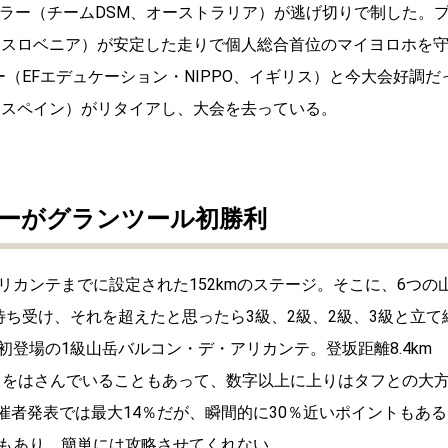
ラー（チーム
DSM
、オーストラリア）が逃げ切りで制した。
、スロベニア）が安定した走りで個人総合首位のマイヨロホを
ー（
EF
エデュケーション・
NIPPO
、イギリス）と今大会好調だ
、スペイン）がリタイアし、大会を去っている。
ーがグランツール初勝利
リカンテまでに設定された
152km
のステージ。そこに、
6
つの
待ち受け、それを超えたと思ったら
3
級、
2
級、
2
級、
3
級と立て
初登場の
1
級山岳バルコン・デ・アリカンテ。登坂距離
8.4km
りをはさんでいることもあって、数字以上に上りはタフとの大
催者発表では最大
14
％だが、瞬間的に
30
％近いポイントもある
もあり、簡単には攻略させてくれない。