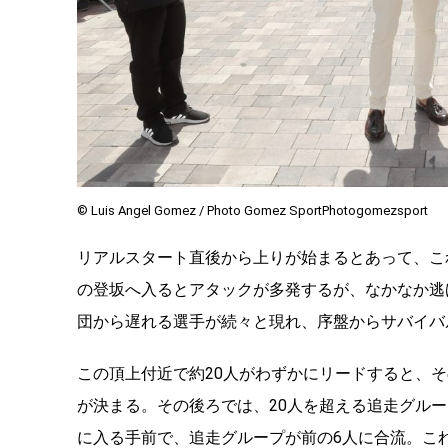
©︎ Luis Angel Gomez / Photo Gomez SportPhotogomezsport
リアルスタート直後から上りが始まるとあって、こ
の登坂へ入るとアタックが多発するが、なかなか逃
団から遅れる選手が続々と現れ、序盤からサバイバ
この頂上付近で約
20
人がわずかにリードすると、そ
が決まる。その後ろでは、
20
人を超える追走グルー
に入る手前で、追走グループが前の
6
人に合流。こ