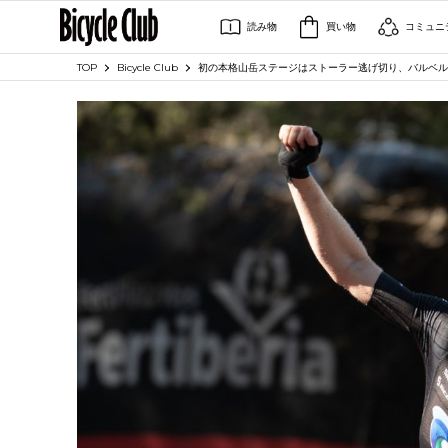
読み物
買い物
コミュニ
TOP
Bicycle Club
初の本格山岳ステージはストーラー逃げ切り、バルベル