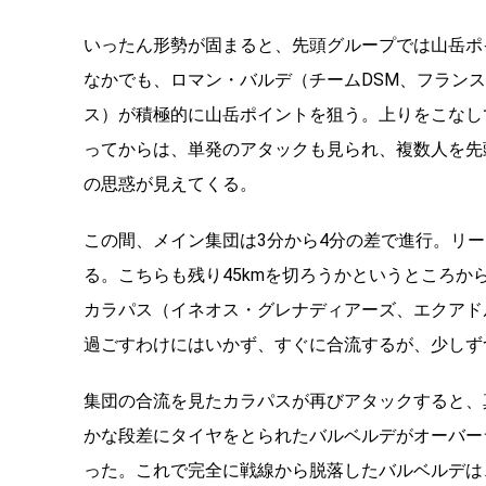
いったん形勢が固まると、先頭グループでは山岳ポ
なかでも、ロマン・バルデ（チーム
DSM
、フランス
ス）が積極的に山岳ポイントを狙う。上りをこなし
ってからは、単発のアタックも見られ、複数人を先
の思惑が見えてくる。
この間、メイン集団は
3
分から
4
分の差で進行。リー
る。こちらも残り
45km
を切ろうかというところか
カラパス（イネオス・グレナディアーズ、エクアド
過ごすわけにはいかず、すぐに合流するが、少しず
集団の合流を見たカラパスが再びアタックすると、
かな段差にタイヤをとられたバルベルデがオーバー
った。これで完全に戦線から脱落したバルベルデは