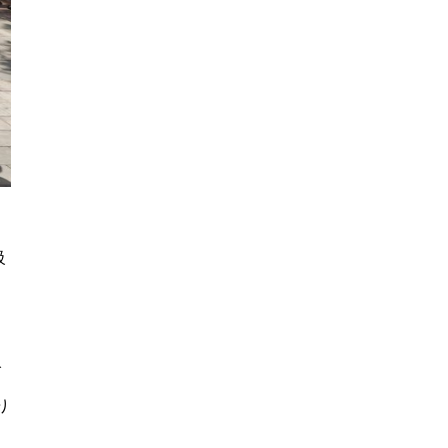
級
げ
り