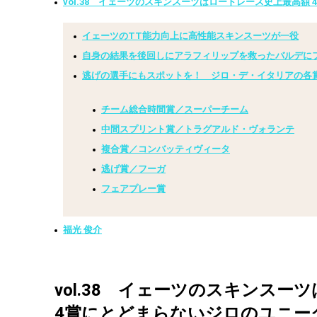
vol.38 イェーツのスキンスーツはロードレース史上最高額
イェーツのTT能力向上に高性能スキンスーツが一役
自身の結果を後回しにアラフィリップを救ったバルデに
逃げの選手にもスポットを！ ジロ・デ・イタリアの各
チーム総合時間賞／スーパーチーム
中間スプリント賞／トラグアルド・ヴォランテ
複合賞／コンバッティヴィータ
逃げ賞／フーガ
フェアプレー賞
福光 俊介
vol.38
イェーツのスキンスーツ
4賞にとどまらないジロのユニー