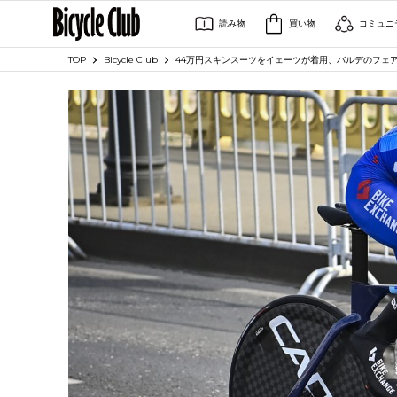
読み物
買い物
コミュニ
TOP
Bicycle Club
44万円スキンスーツをイェーツが着用、バルデのフェ