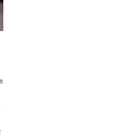
給
ェ
だ