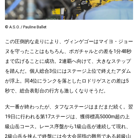
©︎ A.S.O. / Pauline Ballet
この圧倒的な走りにより、ヴィンゲゴーはマイヨ・ジョー
ヌを守ったことはもちろん、ポガチャルとの差を1分48秒
まで広げることに成功。2連覇へ向けて、大きなステップ
を踏んだ。個人総合3位にはステージ上位で終えたアダム
が浮上。同4位にランクを落としたロドリゲスとの差は5
秒で、総合表彰台の行方も激しくなりそうだ。
大一番が終わったが、タフなステージはまだまだ続く。翌
19日に行われる第17ステージは、獲得標高5000m超の上
級山岳コース。レース序盤から1級山岳が連続して現れ、
2級山岳を挟んで終盤には今大会屈指の難所である超級山