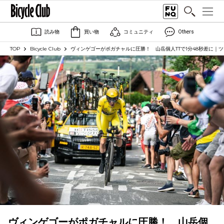
読み物
買い物
コミュニティ
Others
TOP
Bicycle Club
ヴィンゲゴーがポガチャルに圧勝！ 山岳個人TTで1分48秒差に｜
ヴィンゲゴーがポガチャルに圧勝！ 山岳個