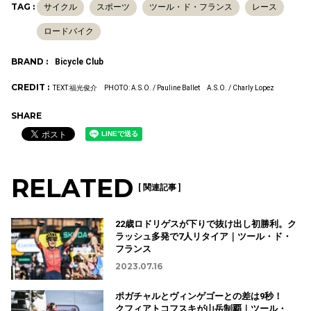
TAG :
サイクル
スポーツ
ツール・ド・フランス
レース
ロードバイク
BRAND :
Bicycle Club
CREDIT :
TEXT:福光俊介 PHOTO: A.S.O. / Pauline Ballet A.S.O. / Charly Lopez
SHARE
RELATED
[ 関連記事 ]
22歳ロドリゲスが下りで抜け出し初勝利。ク
ラッシュ多発で7人リタイア｜ツール・ド・
フランス
2023.07.16
ポガチャルとヴィンゲゴーとの差は9秒！
クフィアトコフスキが山岳制覇｜ツール・