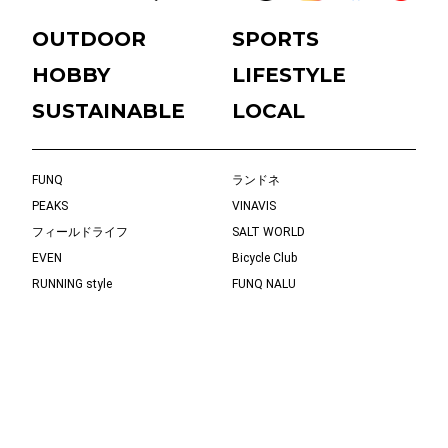
OUTDOOR
SPORTS
HOBBY
LIFESTYLE
SUSTAINABLE
LOCAL
FUNQ
ランドネ
PEAKS
VINAVIS
フィールドライフ
SALT WORLD
EVEN
Bicycle Club
RUNNING style
FUNQ NALU
BLADES（ブレード）
flick!
じゆけんTV
buono
eBikeLife
Kyoto in Tokyo
タビノリ