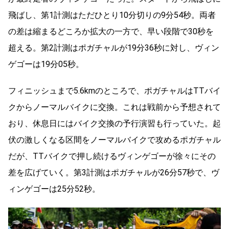
飛ばし、第1計測はただひとり10分切りの9分54秒。両者
の差は縮まるどころか拡大の一方で、早い段階で30秒を
超える。第2計測はポガチャルが19分36秒に対し、ヴィン
ゲゴーは19分05秒。
フィニッシュまで5.6kmのところで、ポガチャルはTTバイ
クからノーマルバイクに交換。これは戦前から予想されて
おり、休息日にはバイク交換の予行演習も行っていた。起
伏の激しくなる区間をノーマルバイクで攻めるポガチャル
だが、TTバイクで押し続けるヴィンゲゴーが徐々にその
差を広げていく。第3計測はポガチャルが26分57秒で、ヴ
ィンゲゴーは25分52秒。