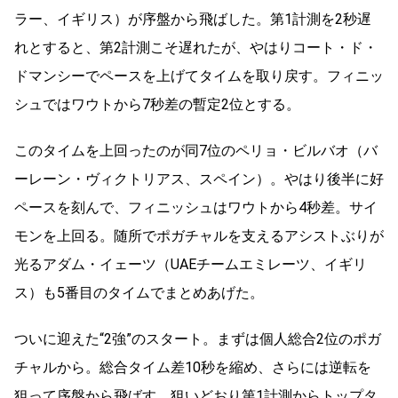
ラー、イギリス）が序盤から飛ばした。第1計測を2秒遅
れとすると、第2計測こそ遅れたが、やはりコート・ド・
ドマンシーでペースを上げてタイムを取り戻す。フィニッ
シュではワウトから7秒差の暫定2位とする。
このタイムを上回ったのが同7位のペリョ・ビルバオ（バ
ーレーン・ヴィクトリアス、スペイン）。やはり後半に好
ペースを刻んで、フィニッシュはワウトから4秒差。サイ
モンを上回る。随所でポガチャルを支えるアシストぶりが
光るアダム・イェーツ（UAEチームエミレーツ、イギリ
ス）も5番目のタイムでまとめあげた。
ついに迎えた“2強”のスタート。まずは個人総合2位のポガ
チャルから。総合タイム差10秒を縮め、さらには逆転を
狙って序盤から飛ばす。狙いどおり第1計測からトップタ