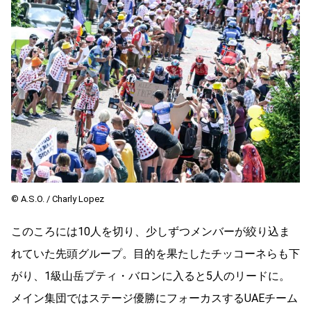
© A.S.O. / Charly Lopez
このころには10人を切り、少しずつメンバーが絞り込ま
れていた先頭グループ。目的を果たしたチッコーネらも下
がり、1級山岳プティ・バロンに入ると5人のリードに。
メイン集団ではステージ優勝にフォーカスするUAEチーム