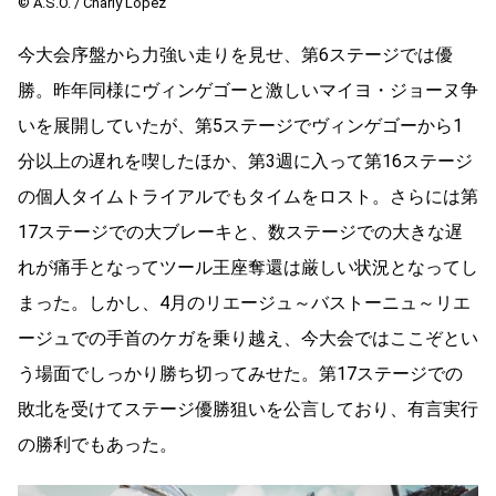
© A.S.O. / Charly Lopez
今大会序盤から力強い走りを見せ、第6ステージでは優
勝。昨年同様にヴィンゲゴーと激しいマイヨ・ジョーヌ争
いを展開していたが、第5ステージでヴィンゲゴーから1
分以上の遅れを喫したほか、第3週に入って第16ステージ
の個人タイムトライアルでもタイムをロスト。さらには第
17ステージでの大ブレーキと、数ステージでの大きな遅
れが痛手となってツール王座奪還は厳しい状況となってし
まった。しかし、4月のリエージュ～バストーニュ～リエ
ージュでの手首のケガを乗り越え、今大会ではここぞとい
う場面でしっかり勝ち切ってみせた。第17ステージでの
敗北を受けてステージ優勝狙いを公言しており、有言実行
の勝利でもあった。