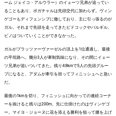
ーム ジェイコ・アルウラー）のイェーツ兄弟が追ってい
ることもあり、ポガチャルは先頭交代に加わらず。ヴィン
ゲゴーもディフェンシブに徹しており、主に引っ張るのが
ガル。それまで先頭を走ってきたピドコックやバルギル、
ピノはついていくことができなかった。
ガルがプラッツァーヴァーゼルの頂上を1位通過し、最後
の平坦路へ。幾分3人が牽制気味になり、その間にイェー
ツ兄弟が追いついてきた。残り4.8kmで5人の先頭グルー
プになると、アダムが牽引を担ってフィニッシュへと急い
だ。
最後の1kmを切り、フィニッシュに向かっての連続コーナ
ーを抜けると残りは200m。先に仕掛けたのはヴィンゲゴ
ー。マイヨ・ジョーヌに花を添える勝利を狙って腰を上げ