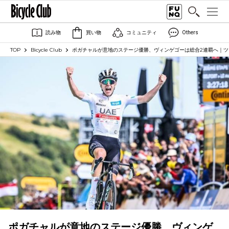
読み物
買い物
コミュニティ
Others
TOP
Bicycle Club
ポガチャルが意地のステージ優勝、ヴィンゲゴーは総合2連覇へ｜ツ
ポガチャルが意地のステージ優勝、ヴィンゲ