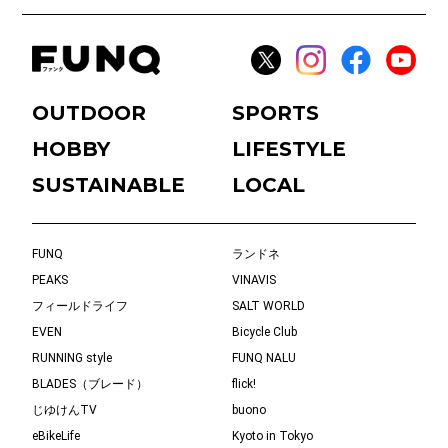
OUTDOOR
SPORTS
HOBBY
LIFESTYLE
SUSTAINABLE
LOCAL
FUNQ
ランドネ
PEAKS
VINAVIS
フィールドライフ
SALT WORLD
EVEN
Bicycle Club
RUNNING style
FUNQ NALU
BLADES（ブレード）
flick!
じゆけんTV
buono
eBikeLife
Kyoto in Tokyo