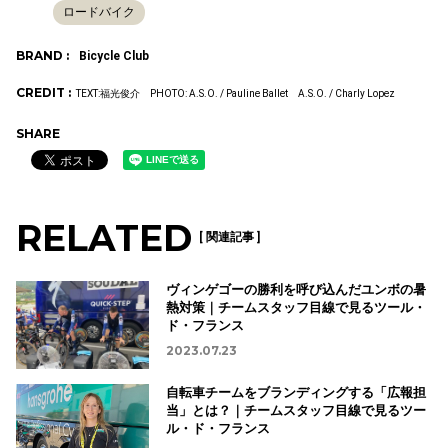
ロードバイク
BRAND :
Bicycle Club
CREDIT :
TEXT:福光俊介 PHOTO: A.S.O. / Pauline Ballet A.S.O. / Charly Lopez
SHARE
RELATED
[ 関連記事 ]
ヴィンゲゴーの勝利を呼び込んだユンボの暑
熱対策｜チームスタッフ目線で見るツール・
ド・フランス
2023.07.23
自転車チームをブランディングする「広報担
当」とは？｜チームスタッフ目線で見るツー
ル・ド・フランス