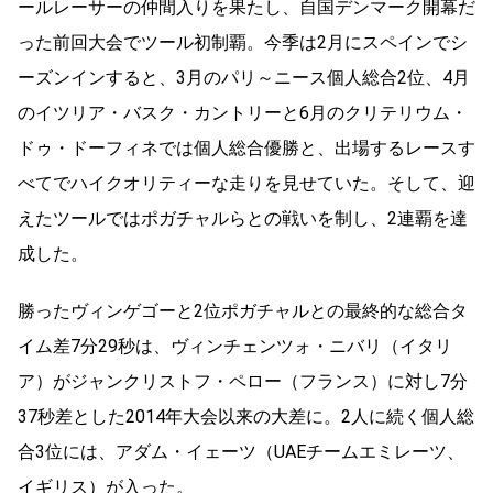
ールレーサーの仲間入りを果たし、自国デンマーク開幕だ
った前回大会でツール初制覇。今季は2月にスペインでシ
ーズンインすると、3月のパリ～ニース個人総合2位、4月
のイツリア・バスク・カントリーと6月のクリテリウム・
ドゥ・ドーフィネでは個人総合優勝と、出場するレースす
べてでハイクオリティーな走りを見せていた。そして、迎
えたツールではポガチャルらとの戦いを制し、2連覇を達
成した。
勝ったヴィンゲゴーと2位ポガチャルとの最終的な総合タ
イム差7分29秒は、ヴィンチェンツォ・ニバリ（イタリ
ア）がジャンクリストフ・ペロー（フランス）に対し7分
37秒差とした2014年大会以来の大差に。2人に続く個人総
合3位には、アダム・イェーツ（UAEチームエミレーツ、
イギリス）が入った。