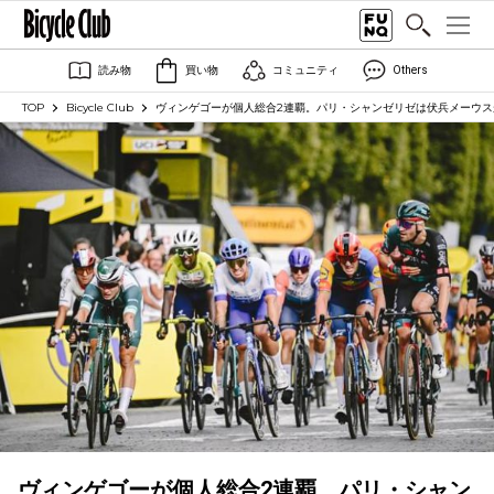
読み物
買い物
コミュニティ
Others
TOP
Bicycle Club
ヴィンゲゴーが個人総合2連覇。パリ・シャンゼリゼは伏兵メーウ
ヴィンゲゴーが個人総合2連覇。パリ・シャン