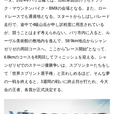
ーヌ。2024年パリ五輪では、自転車競技のうちトラッ
ク・マウンテンバイク・BMXの会場となる。また、ロー
ドレースでも通過地となる。スタートからしばしパレード
走行で、途中で4級山岳が申し訳程度に用意されている
が、競うことはまず考えられない。パリ市内に入ると、ル
ーヴル美術館の敷地内を進んで、58.9km地点からシャン
ゼリゼの周回コースへ。ここから“レース開始”となって、
6.8kmのコースを8周回してフィニッシュを迎える。シャ
ンゼリゼでのステージ優勝争いは、スプリンターたちをし
て「世界スプリント選手権」と言わしめるほど。そんな夢
の一戦を終えると、3週間の戦いに終止符が打たれ、今大
会の王者、各賞が正式決定する。