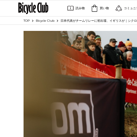
読み物
買い物
コミュニ
TOP
Bicycle Club
日本代表がチームリレーに初出場、イギリスが｜シクロ