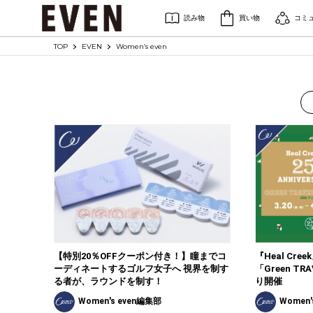
読み物
買い物
コミ
TOP
EVEN
Women’s even
【特別20％OFFクーポン付き！】瞳までコ
『Heal Cr
ーディネートするゴルフ女子へ 視界を制す
「Green TR
る者が、ラウンドを制す！
り開催
Women's even編集部
Women'