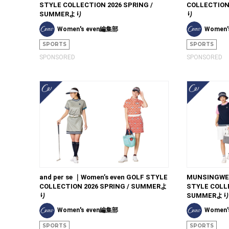
STYLE COLLECTION 2026 SPRING /
COLLECTION
SUMMERより
り
Women's even編集部
Women'
SPORTS
SPORTS
SPONSORED
SPONSORED
and per se ｜Women’s even GOLF STYLE
MUNSINGWEA
COLLECTION 2026 SPRING / SUMMERよ
STYLE COLLE
り
SUMMERよ
Women's even編集部
Women'
SPORTS
SPORTS