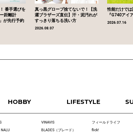
！ 番手選びを
真っ黒グローブ捨てないで！【洗
性能だけでは
ー距離計
濯ブラザーズ直伝】汗・泥汚れが
『G740アイ
Pro」が先行予約
すっきり落ちる洗い方
2026.07.16
2026.08.07
HOBBY
LIFESTYLE
S
S
VINAVIS
フィールドライフ
 NALU
BLADES（ブレード）
flick!