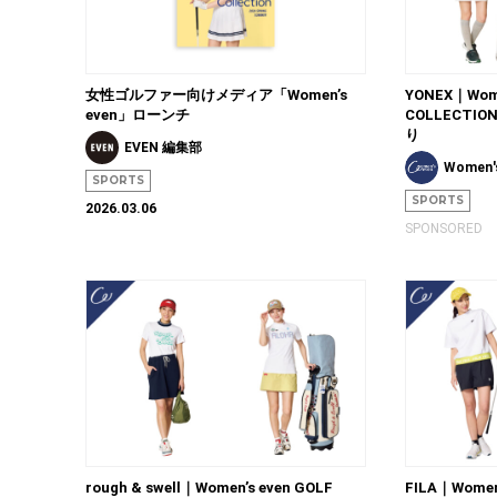
女性ゴルファー向けメディア「Women’s
YONEX｜Wome
even」ローンチ
COLLECTION
り
EVEN 編集部
Women'
SPORTS
SPORTS
2026.03.06
SPONSORED
rough & swell｜Women’s even GOLF
FILA｜Women