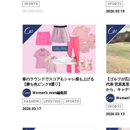
SPORTS
SPORTS
SPONSORED
2026.03.19
春のラウンドでスコアもシャレ感も上げる
【ゴルフが広げ
【勝ち色ピンク8選♡】
代表 宮原真
から、キャデ
Women's even編集部
Women'
FASHION
LIFESTYLE
SPORTS
SPORTS
2026.03.17
2026.03.13