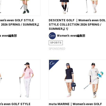
n’s even GOLF STYLE
DESCENTE GOLF ｜Women’s even GOL
 2026 SPRING / SUMMERよ
STYLE COLLECTION 2026 SPRING /
SUMMERより
s even編集部
Women's even編集部
SPORTS
SPONSORED
’s even GOLF STYLE
muta MARINE｜Women’s even GOLF