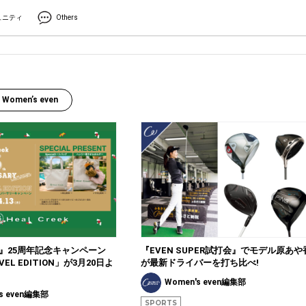
ュニティ
Others
Women’s even
eek』25周年記念キャンペーン
『EVEN SUPER試打会』でモデル原あや
AVEL EDITION」が3月20日よ
が最新ドライバーを打ち比べ!
Women's even編集部
s even編集部
SPORTS