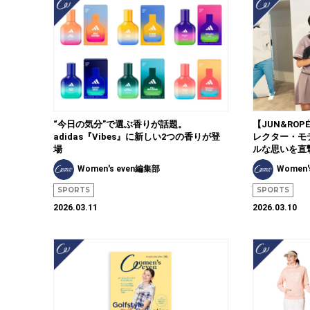
“今日の気分”で選ぶ香りが話題。
【JUN&RO
adidas『Vibes』に新しい2つの香りが登
レクター・モ
場
ルな思いを直
Women's even編集部
Women'
SPORTS
SPORTS
2026.03.11
2026.03.10