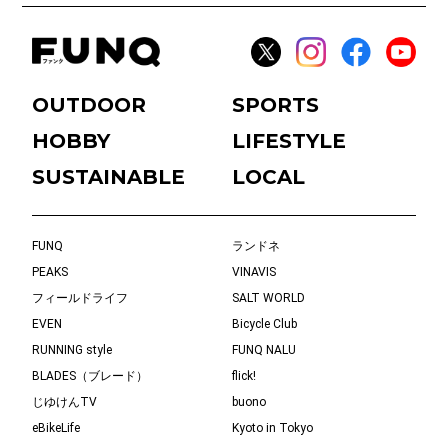
OUTDOOR
SPORTS
HOBBY
LIFESTYLE
SUSTAINABLE
LOCAL
FUNQ
ランドネ
PEAKS
VINAVIS
フィールドライフ
SALT WORLD
EVEN
Bicycle Club
RUNNING style
FUNQ NALU
BLADES（ブレード）
flick!
じゆけんTV
buono
eBikeLife
Kyoto in Tokyo