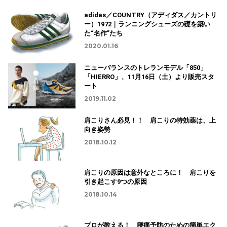
adidas／COUNTRY（アディダス／カントリ
ー）1972｜ランニングシューズの礎を築い
た“名作”たち
2020.01.16
ニューバランスのトレランモデル「850」
「HIERRO」、11月16日（土）より販売スタ
ート
2019.11.02
肩こりさん必見！！ 肩こりの特効薬は、上
向き姿勢
2018.10.12
肩こりの原因は意外なところに！ 肩こりを
引き起こす9つの原因
2018.10.14
プロが教える！ 腰痛予防のための簡単エク