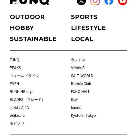
OUTDOOR
SPORTS
HOBBY
LIFESTYLE
SUSTAINABLE
LOCAL
FUNQ
ランドネ
PEAKS
VINAVIS
フィールドライフ
SALT WORLD
EVEN
Bicycle Club
RUNNING style
FUNQ NALU
BLADES（ブレード）
flick!
じゆけんTV
buono
eBikeLife
Kyoto in Tokyo
タビノリ