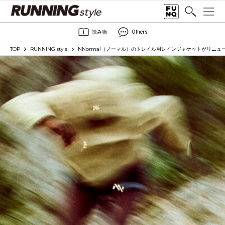
読み物
Others
TOP
RUNNING style
NNormal（ノーマル）のトレイル用レインジャケットがリニ