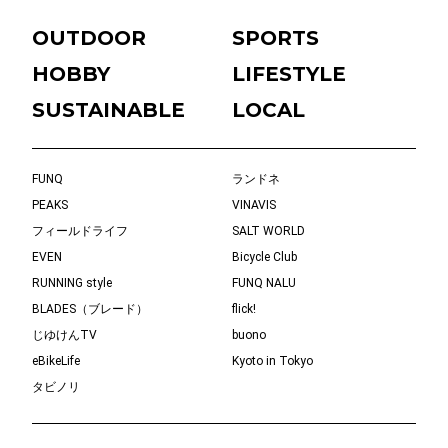
OUTDOOR
SPORTS
HOBBY
LIFESTYLE
SUSTAINABLE
LOCAL
FUNQ
ランドネ
PEAKS
VINAVIS
フィールドライフ
SALT WORLD
EVEN
Bicycle Club
RUNNING style
FUNQ NALU
BLADES（ブレード）
flick!
じゆけんTV
buono
eBikeLife
Kyoto in Tokyo
タビノリ