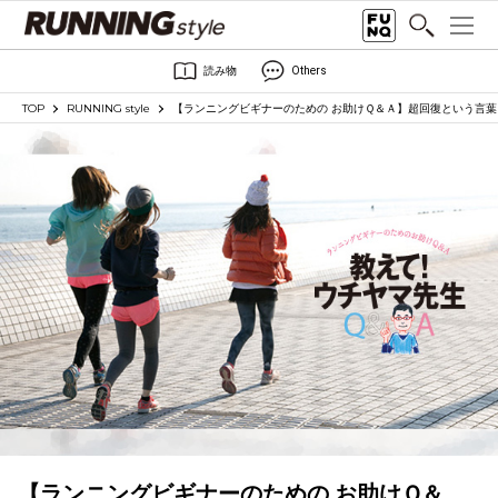
読み物
Others
TOP
RUNNING style
【ランニングビギナーのための お助けＱ＆Ａ】超回復という言
【ランニングビギナーのための お助けＱ＆