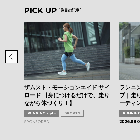
PICK UP
[ 注目の記事 ]
CS編】
クオリ
ザムスト・モーションエイド サイ
ランニ
ロード 【身につけるだけで、走り
プ｜走
ながら体づくり！】
ーティ
RUNNING style
SPORTS
RUNNING
SPONSORED
2026.08.