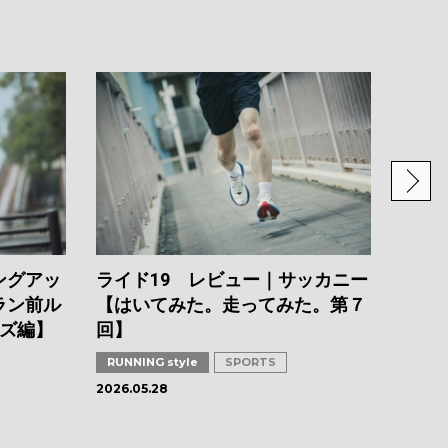
スカイ
カ【
６回
RUNNI
2026.0
ングアッ
ライド19 レビュー｜サッカニー
ラン前ル
【はいてみた。走ってみた。第７
イズ編】
回】
RUNNING style
SPORTS
2026.05.28