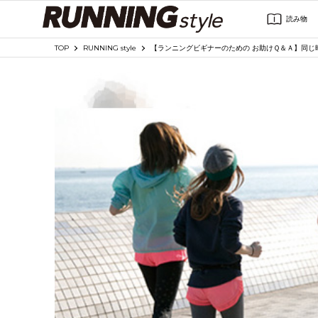
読み物
TOP
RUNNING style
【ランニングビギナーのための お助けＱ＆Ａ】同