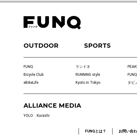
OUTDOOR
SPORTS
FUNQ
ランドネ
PEAK
Bicycle Club
RUNNING style
FUNQ
eBikeLife
Kyoto in Tokyo
タビ
ALLIANCE MEDIA
YOLO
Kurashi
FUNQとは？
お問い合わ