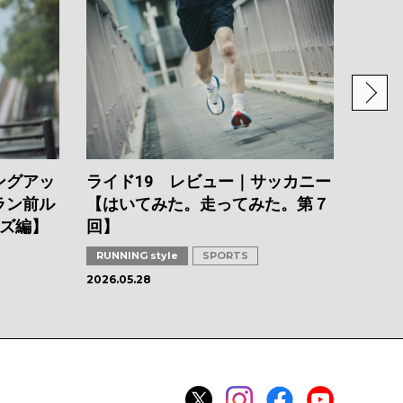
スカイ
カ【
６回
RUNNI
2026.0
ングアッ
ライド19 レビュー｜サッカニー
ラン前ル
【はいてみた。走ってみた。第７
イズ編】
回】
RUNNING style
SPORTS
2026.05.28