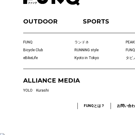
OUTDOOR
SPORTS
FUNQ
ランドネ
PEAK
Bicycle Club
RUNNING style
FUNQ
eBikeLife
Kyoto in Tokyo
タビ
ALLIANCE MEDIA
YOLO
Kurashi
FUNQとは？
お問い合わ