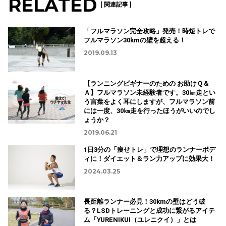
RELATED
[ 関連記事 ]
「フルマラソン完全攻略」発売！時短トレで
フルマラソン30kmの壁を超える！
2019.09.13
【ランニングビギナーのための お助けＱ＆
Ａ】フルマラソン未経験者です。30㎞走とい
う言葉をよく耳にしますが、フルマラソン前
には一度、30㎞走を行ったほうがいいのでし
ょうか？
2019.06.21
1日3分の「痩せトレ」で理想のランナーボデ
ィに！ダイエット＆ラン力アップに効果大！
2024.03.25
長距離ランナー必見！30kmの壁はどう破
る？LSDトレーニングと成功に繋がるアイテ
ム「YURENIKUI（ユレニクイ）」とは