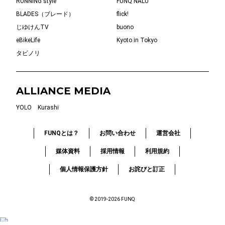
RUNNING style
FUNQ NALU
BLADES（ブレード）
flick!
じゆけんTV
buono
eBikeLife
Kyoto in Tokyo
タビノリ
ALLIANCE MEDIA
YOLO
Kurashi
FUNQとは？
お問い合わせ
運営会社
媒体資料
採用情報
利用規約
個人情報保護方針
お詫びと訂正
© 2019-2026 FUNQ