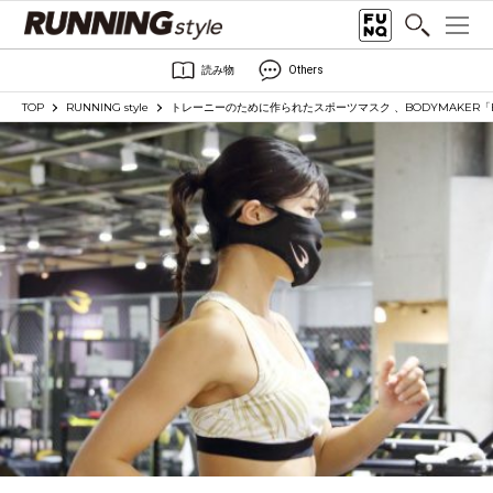
読み物
Others
TOP
RUNNING style
トレーニーのために作られたスポーツマスク 、BODYMAKER