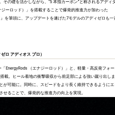
その礎を活かしながら、“5 本指カーボン”と称されるアディ
 （エナジーロッド）」を搭載することで爆発的推進力が加わった
ィオス プロ）』を筆頭に、アップデートを遂げた7モデルのアディゼロも一
ro （アディゼロ アディオス プロ）
EnergyRods （エナジーロッド）」と、軽量・高反発フォー
プロ）」を搭載。ヒール着地の衝撃吸収から前足部による強い蹴り出し
とが可能に。同時に、スピードをより長く維持できるようにエ
させることで、爆発的な推進力の向上を実現。