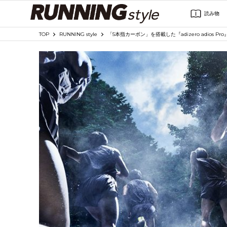
読み物
TOP
RUNNING style
「5本指カーボン」を搭載した『adizero adi