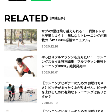
RELATED
[ 関連記事 ]
サブ4の壁は乗り越えられる！ 我流トレか
ら卒業しよう！ 無駄なしトレーニングが満
載の『42.195km必勝マニュアル』
2020.12.16
やっぱりフルマラソンを走りたい！ ランニ
ングスタイル特別編集「フルマラソン最強ト
レーニングBOOK」絶賛発売中
2020.10.01
【ランニングビギナーのための お助けＱ＆
Ａ】ピッチがまったく上がりません。ピッチ
を上げるために有効なトレーニングはありま
すか？
2018.10.19
【ランニングビギナーのための お助けＱ＆