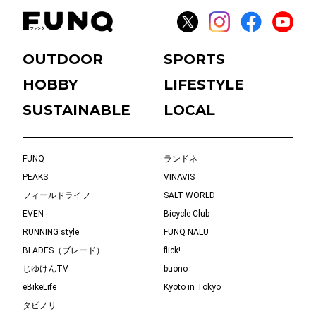
OUTDOOR
SPORTS
HOBBY
LIFESTYLE
SUSTAINABLE
LOCAL
FUNQ
ランドネ
PEAKS
VINAVIS
フィールドライフ
SALT WORLD
EVEN
Bicycle Club
RUNNING style
FUNQ NALU
BLADES（ブレード）
flick!
じゆけんTV
buono
eBikeLife
Kyoto in Tokyo
タビノリ