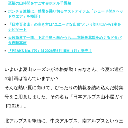
至福の山時間をすごす＠ホテル千畳敷
ポンチョ連載は、酷暑を乗り切るマストアイテム「シェード付きヘッ
ドウエア」を検証！
「日本百名山」の歩き方は“ユニークな山頂”という切り口から3座を
ナビゲート
天候急変で一路、下北半島へ向かうも……本州最北端をめぐるドタバ
タ自転車旅
『PEAKS No.179』は2026年6月15日（月）発売！
いよいよ夏山シーズンが本格始動！みなさん、今夏の遠征
の計画は進んでいますか？
そんな熱い夏に向けて、ぴったりの情報を詰め込んだ特集
号をご用意しました。その名も「日本アルプス山小屋ガイ
ド2026」。
北アルプスを筆頭に、中央アルプス、南アルプスという三