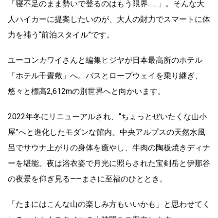
「寝不足のまま勢いで登るのはもう限界……」。そんな大
人ハイカーに提案したいのが、大人の財力でスマートに体
力を補う“前泊スタイル”です。
ユーコンカワイさんと編集ヒジヤが日本最高所のホテル
「ホテル千畳敷」へ。バスとロープウェイを乗り継ぎ、
悠々と標高2,612mの別世界へと向かいます。
2022年冬にリニューアルされ、“ちょっとぜいたくな山小
屋”へと進化したモダンな館内。中央アルプスの天然水風
呂でサウナ上がりの身体を癒やし、牛肉の陶板焼きディナ
ーを堪能。夜は浴衣姿で月光に照らされた宝剣岳と伊那谷
の夜景を仰ぎ見る——まさに至福のひととき。
「たまにはこんな山の楽しみ方もいいかも」と思わせてく