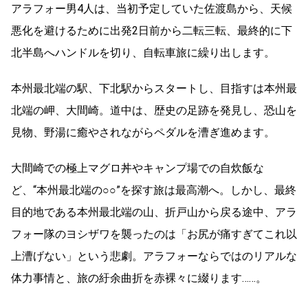
アラフォー男4人は、当初予定していた佐渡島から、天候
悪化を避けるために出発2日前から二転三転、最終的に下
北半島へハンドルを切り、自転車旅に繰り出します。
本州最北端の駅、下北駅からスタートし、目指すは本州最
北端の岬、大間崎。道中は、歴史の足跡を発見し、恐山を
見物、野湯に癒やされながらペダルを漕ぎ進めます。
大間崎での極上マグロ丼やキャンプ場での自炊飯な
ど、“本州最北端の○○”を探す旅は最高潮へ。しかし、最終
目的地である本州最北端の山、折戸山から戻る途中、アラ
フォー隊のヨシザワを襲ったのは「お尻が痛すぎてこれ以
上漕げない」という悲劇。アラフォーならではのリアルな
体力事情と、旅の紆余曲折を赤裸々に綴ります……。