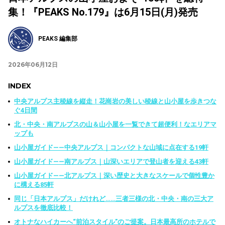
集！『PEAKS No.179』は6月15日(月)発売
PEAKS 編集部
2026年06月12日
INDEX
中央アルプス主稜線を縦走！花崗岩の美しい稜線と山小屋を歩きつな
ぐ4日間
北・中央・南アルプスの山＆山小屋を一覧できて超便利！なエリアマ
ップも
山小屋ガイド——中央アルプス｜コンパクトな山域に点在する19軒
山小屋ガイド——南アルプス｜山深いエリアで登山者を迎える43軒
山小屋ガイド——北アルプス｜深い歴史と大きなスケールで個性豊か
に構える85軒
同じ「日本アルプス」だけれど……三者三様の北・中央・南の三大ア
ルプスを徹底比較！
オトナなハイカーへ“前泊スタイル”のご提案。日本最高所のホテルで