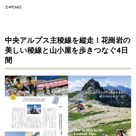
文◉PEAKS
中央アルプス主稜線を縦走！花崗岩の
美しい稜線と山小屋を歩きつなぐ4日
間