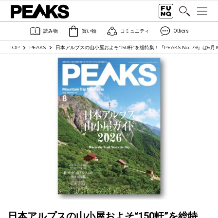
読み物
買い物
コミュニティ
Others
TOP
PEAKS
日本アルプスの山小屋およそ“150軒”を総特集！『PEAKS No.179』は6月1
日本アルプスの山小屋およそ“150軒”を総特