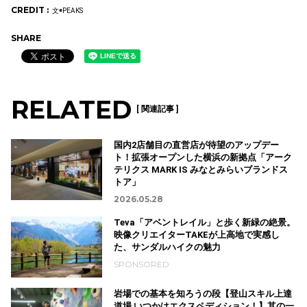
CREDIT :
文◉PEAKS
SHARE
RELATED
[ 関連記事 ]
国内2店舗目の直営店が待望のアップデー
ト！拡張オープンした横浜の新拠点「アーク
テリクス MARK IS みなとみらいブランドス
トア」
2026.05.28
Teva「アベントレイル」と歩く新緑の絶景。
映像クリエイターTAKEが上高地で実感し
た、サンダルハイクの魅力
SPONSORED
岩場での基本を知ろうの段【登山スキル上達
道場 いつかはエクスペディション！】其の一