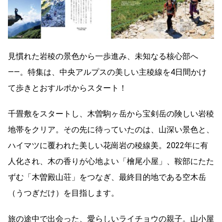
見慣れた岩稜の景色から一歩進み、未知なる核心部へ
——。特集は、中央アルプスの美しい主稜線を4日間かけ
て歩きとおすルポからスタート！
千畳敷をスタートし、木曽駒ヶ岳から宝剣岳の険しい岩稜
地帯をクリア。その先に待っていたのは、山深い景色と、
ハイマツに覆われた美しい花崗岩の稜線美。2022年に有
人化され、木の香りが心地よい「檜尾小屋」、鞍部にたた
ずむ「木曽殿山荘」をつなぎ、最終目的地である空木岳
（うつぎだけ）を目指します。
旅の途中で出会った、愛らしいライチョウの親子。山小屋